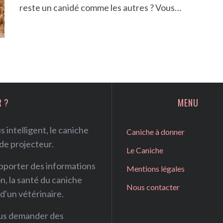
reste un canidé comme les autres ? Vous…
R ?
MENU
 intelligent, le caniche
Caniche à donner
 de projecteur.
Le Caniche
apporter des informations
Mentions légales
on, la santé du caniche
Nous contacter
 d'un vétérinaire.
ous demander des