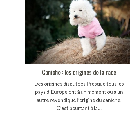
S
e
a
r
c
h
f
Caniche : les origines de la race
o
r
Des origines disputées Presque tous les
:
pays d’Europe ont à un moment ou à un
autre revendiqué l’origine du caniche.
C’est pourtant à la…