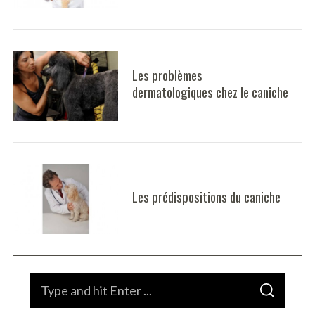
Les problèmes
dermatologiques chez le caniche
Les prédispositions du caniche
S
e
a
r
S
c
S
e
E
h
A