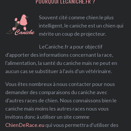
POURQUOI LECANICHE.FR ?
Souvent cité comme chien le plus
intelligent, le caniche est un chien qui
mérite un coup de projecteur.
LeCaniche.fr a pour objectif
d'apporter des informations concernant la race,
l'alimentation, la santé du caniche mais ne peut en
aucun cas se substituer à l'avis d'un vétérinaire.
Vous êtes nombreux à nous contacter pour nous
demander des comparaisons du caniche avec
S
d'autres races de chien. Nous connaissons bien le
e
caniche mais moins les autres races nous vous
a
invitons donc à utiliser un site comme
r
c
ChienDeRace.eu
qui vous permettra d'utiliser des
h