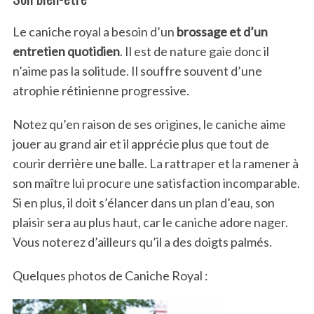
Le caniche royal a besoin d’un
brossage et d’un
entretien quotidien
. Il est de nature gaie donc il
n’aime pas la solitude. Il souffre souvent d’une
atrophie rétinienne progressive.
Notez qu’en raison de ses origines, le caniche aime
S
jouer au grand air et il apprécie plus que tout de
e
courir derrière une balle. La rattraper et la ramener à
a
son maître lui procure une satisfaction incomparable.
r
c
Si en plus, il doit s’élancer dans un plan d’eau, son
h
plaisir sera au plus haut, car le caniche adore nager.
f
Vous noterez d’ailleurs qu’il a des doigts palmés.
o
r
Quelques photos de Caniche Royal :
: