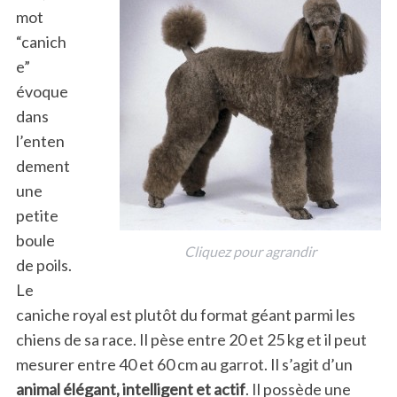
mot
“canich
e”
évoque
dans
l’enten
dement
une
petite
boule
Cliquez pour agrandir
de poils.
Le
caniche royal est plutôt du format géant parmi les
chiens de sa race. Il pèse entre 20 et 25 kg et il peut
mesurer entre 40 et 60 cm au garrot. Il s’agit d’un
animal élégant, intelligent et actif
. Il possède une